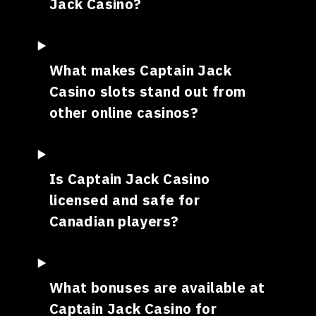
Jack Casino?
What makes Captain Jack
Casino slots stand out from
other online casinos?
Is Captain Jack Casino
licensed and safe for
Canadian players?
What bonuses are available at
Captain Jack Casino for