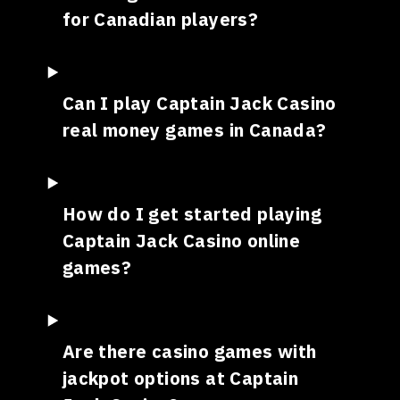
for Canadian players?
Can I play Captain Jack Casino
real money games in Canada?
How do I get started playing
Captain Jack Casino online
games?
Are there casino games with
jackpot options at Captain