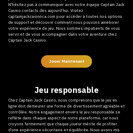
N’hésitez pas à communiquer avec notre équipe Captain Jack
Casino contacts dès aujourd’hui. Visitez
captainjackcasinoca.com pour accéder à toutes nos options
de support et découvrir comment nous pouvons améliorer
votre expérience de jeu. Nous sommes impatients de vous
servir et de vous accompagner dans votre aventure chez
Captain Jack Casino.
Jouer Maintenant
Jeu responsable
Chez Captain Jack Casino, nous comprenons que le jeu en
ligne doit demeurer une forme de divertissement agréable et
contrôlée. Notre engagement envers le jeu responsable se
reflète dans chaque aspect de notre plateforme, car nous
croyons fermement que chaque joueur mérite de profiter
d’une expérience sécuritaire et équilibrée. Nous avons mis