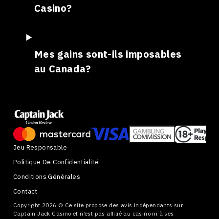
Casino?
Mes gains sont-ils imposables
au Canada?
Jeu Responsable
Politique De Confidentialité
Conditions Générales
Contact
Copyright 2026 © Ce site propose des avis indépendants sur
Captain Jack Casino et n’est pas affilié au casino ni à ses