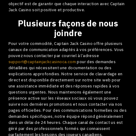
objectif est de garantir que chaque interaction avec Captain
Jack Casino soit positive et productive.
Plusieurs façons de nous
joindre
Pour votre commodité, Captain Jack Casino offre plusieurs
canaux de communication adaptés à vos préférences. Vous
pouvez nous contacter par courriel à l’adresse
support@captainjackcasinoca.com
pour des demandes
détaillées qui nécessitent une documentation ou des
explications approfondies. Notre service de clavardage en
direct est disponible directement sur notre site web pour
une assistance immédiate et des réponses rapides à vos
questions urgentes. Nous maintenons également une
présence active sur les réseaux sociaux où vous pouvez
suivre nos dernières promotions et nous contacter via nos
pages officielles. Pour des communications formelles ou des
demandes spécifiques, notre équipe répond généralement
dans un délai de 24 heures. Chaque canal de contact us est
géré par des professionnels formés qui connaissent
parfaitement les besoins des joueurs canadiens.