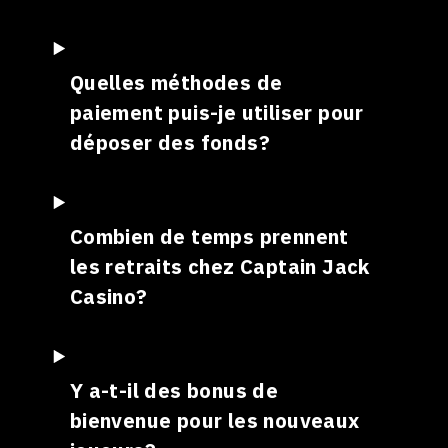
Quelles méthodes de
paiement puis-je utiliser pour
déposer des fonds?
Combien de temps prennent
les retraits chez Captain Jack
Casino?
Y a-t-il des bonus de
bienvenue pour les nouveaux