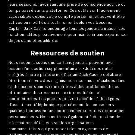
leurs sessions, favorisant une prise de conscience accrue du
temps passé sur la plateforme. Ces outils sont facilement
accessibles depuis votre compte personnel et peuvent être
activés ou modifiés à tout moment selon vos besoins.
Captain Jack Casino encourage tous les joueurs à utiliser ces
fonctionnalités proactivement pour maintenir une expérience
de jeu saine et équilibrée.
Ressources de soutien
Nous reconnaissons que certains joueurs peuvent avoir
besoin d’un soutien supplémentaire au-delà des outils
intégrés à notre plateforme. Captain Jack Casino collabore
étroitement avec des organismes reconnus spécialisés dans
l’aide aux personnes confrontées à des problèmes de jeu,
offrant ainsi des ressources externes fiables et
confidentielles. Les joueurs peuvent accéder à des lignes
d’assistance téléphonique gratuites où des conseillers
qualifiés fournissent un soutien immédiat et des orientations
personnalisées. Nous mettons également à disposition des
informations détaillées sur les organisations
communautaires qui proposent des programmes de
traitement et des groupes de soutien pour les joueurs et