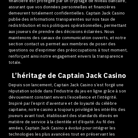
financière est protégée par un cryptage de niveau bancaire,
assurant que vos données personnelles et financières
demeurent totalement confidentielles. Captain Jack Casino
publie des informations transparentes sur nos taux de
redistribution et nos politiques opérationnelles, permettant
aux joueurs de prendre des décisions éclairées. Nous
maintenons des canaux de communication ouverts, et notre
section contact us permet aux membres de poser des
questions ou d’exprimer des préoccupations à tout moment,
renforçant ainsi notre engagement envers la transparence
totale.
L’héritage de Captain Jack Casino
Depuis son lancement, Captain Jack Casino s’est forgé une
réputation solide dans l’industrie du jeu en ligne grâce à son
dévouement constant envers l’excellence et l’intégrité.
Inspiré par l’esprit d’aventure et de loyauté du célèbre
capitaine, notre casino a toujours privilégié les intérêts des
joueurs avant tout, établissant des standards élevés en
matière de service à la clientèle et d’équité. Au fil des
années, Captain Jack Casino a évolué pour intégrer les
technologies les plus avancées tout en préservant les